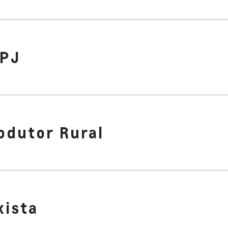
PJ
odutor Rural
xista