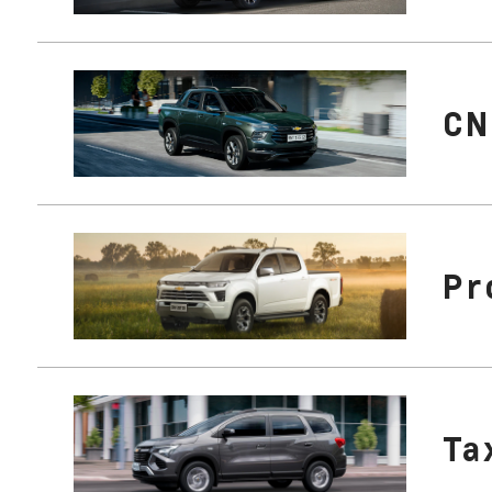
CN
Pr
Ta