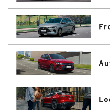
Fr
Au
Lo