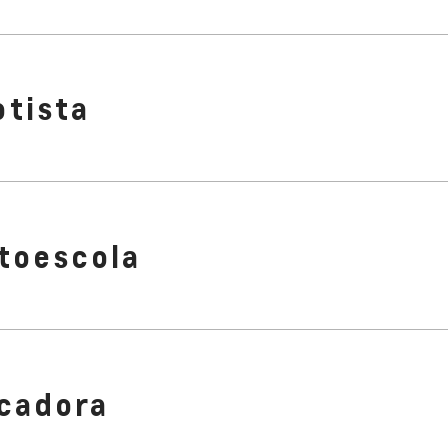
otista
toescola
cadora